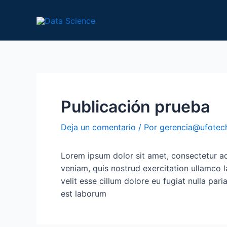
Ir
Navegación
al
de
contenido
entradas
Publicación prueba
Deja un comentario
/ Por
gerencia@ufotec
Lorem ipsum dolor sit amet, consectetur ad
veniam, quis nostrud exercitation ullamco l
velit esse cillum dolore eu fugiat nulla par
est laborum