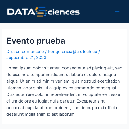
Ir
Navegación
Main
al
de
Men
contenido
entradas
Evento prueba
Deja un comentario
/ Por
gerencia@ufotech.co
/
septiembre 21, 2023
Lorem ipsum dolor sit amet, consectetur adipiscing elit, sed
do eiusmod tempor incididunt ut labore et dolore magna
aliqua. Ut enim ad minim veniam, quis nostrud exercitation
ullamco laboris nisi ut aliquip ex ea commodo consequat.
Duis aute irure dolor in reprehenderit in voluptate velit esse
cillum dolore eu fugiat nulla pariatur. Excepteur sint
occaecat cupidatat non proident, sunt in culpa qui officia
deserunt mollit anim id est laborum