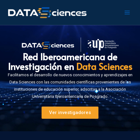
Ir
Main
al
Men
contenido
Red Iberoamericana de
Investigación en
Data Sciences
Facilitamos el desarrollo de nuevos conocimientos y aprendizajes en
Data Sciences con las comunidades científicas provenientes de las
instituciones de educación superior, adscritas a la Asociación
Universitaria Iberoamericana de Posgrado.
Ver investigadores