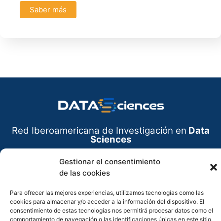
Saber más
Red Iberoamericana de Investigación en
Data
Sciences
CONTÁCTANOS
Gestionar el consentimiento
de las cookies
Juan Carlos Calabria
Celular: 3007078863
Para ofrecer las mejores experiencias, utilizamos tecnologías como las
cookies para almacenar y/o acceder a la información del dispositivo. El
consentimiento de estas tecnologías nos permitirá procesar datos como el
comportamiento de navegación o las identificaciones únicas en este sitio.