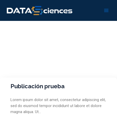
Ir
Main
al
Men
contenido
Publicaciones
Publicación prueba
Lorem ipsum dolor sit amet, consectetur adipiscing elit,
sed do eiusmod tempor incididunt ut labore et dolore
magna aliqua. Ut…