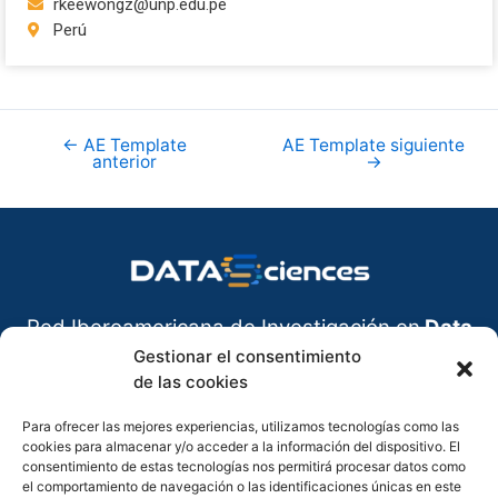
rkeewongz@unp.edu.pe
Perú
←
AE Template
AE Template siguiente
anterior
→
Red Iberoamericana de Investigación en
Data
Sciences
Gestionar el consentimiento
CONTÁCTANOS
de las cookies
Para ofrecer las mejores experiencias, utilizamos tecnologías como las
Juan Carlos Calabria
cookies para almacenar y/o acceder a la información del dispositivo. El
Celular: 3007078863
consentimiento de estas tecnologías nos permitirá procesar datos como
el comportamiento de navegación o las identificaciones únicas en este