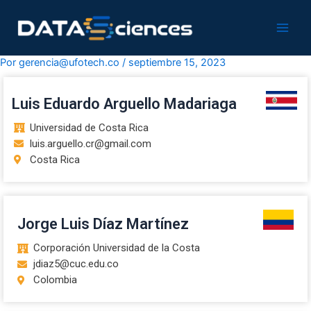
Ir
Navegación
Main
al
de
Men
contenido
entradas
Por
gerencia@ufotech.co
/
septiembre 15, 2023
Luis Eduardo Arguello Madariaga
Universidad de Costa Rica
luis.arguello.cr@gmail.com
Costa Rica
Jorge Luis Díaz Martínez
Corporación Universidad de la Costa
jdiaz5@cuc.edu.co
Colombia